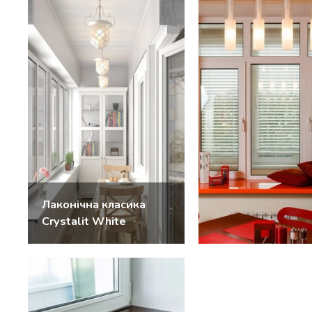
Лаконічна класика
Crystalit White