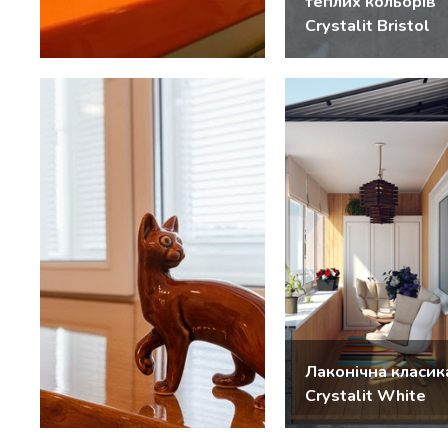
теплих кольорів
Crystalit Bristol
Лаконічна класик
Crystalit White