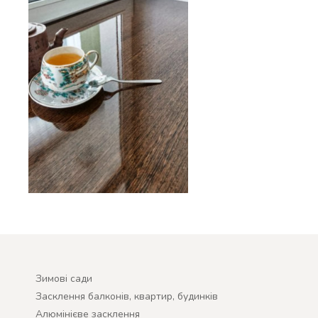
Зимові сади
Засклення балконів, квартир, будинків
Алюмінієве засклення