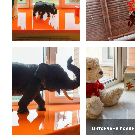
Витончене поєдн